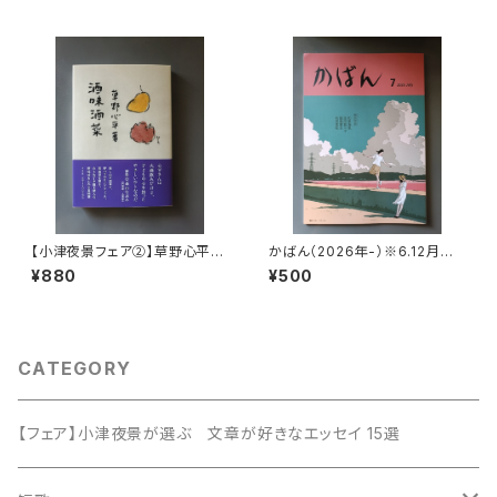
【小津夜景フェア②】草野心平
かばん（2026年-）※6.12月号
『酒味酒菜』
以外
¥880
¥500
CATEGORY
【フェア】小津夜景が選ぶ 文章が好きなエッセイ 15選