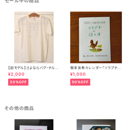
セール中の商品
【旧モデル】さよならバグ・チルド
坂本友希カレンダー「ソラプチの
レン（Tanka T-shirt）
１２ヶ月」
¥2,000
¥1,000
20%OFF
50%OFF
その他の商品