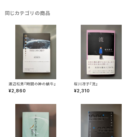
同じカテゴリの商品
渡辺松男『時間の神の蝸牛』
桜川冴子『流』
¥2,860
¥2,310