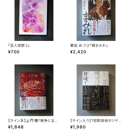
『芸人短歌２』
繁延 あづさ『鶏まみれ』
¥700
¥2,420
【サイン本】土門 蘭『戦争と五人
【サイン入り】『短歌探偵タツヤキ
の女』
ノシタ』舞城王太郎
¥1,848
¥1,980