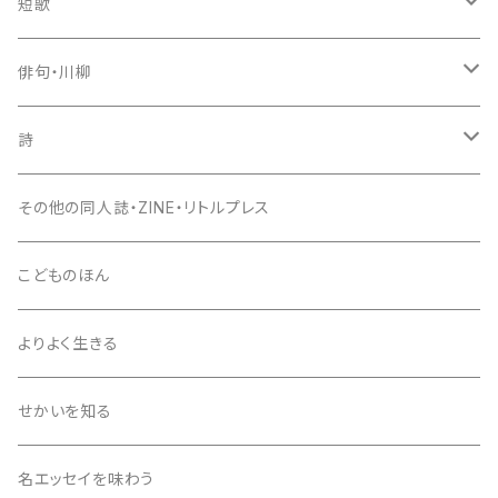
短歌
歌集
俳句・川柳
新鋭短歌シリーズ（書肆侃侃房）
入門書
句集
詩
現代短歌クラシックス（書肆侃侃房）
セレクション俳人
評論・鑑賞
入門書
詩集
その他の同人誌・ZINE・リトルプレス
第一歌集文庫（現代短歌社）
エッセイ
評論・鑑賞
入門書
こどものほん
同人誌・リトルプレス
エッセイ
評論・鑑賞
よりよく生きる
雑誌
同人誌・リトルプレス
エッセイ
せかいを知る
同人誌・リトルプレス
名エッセイを味わう