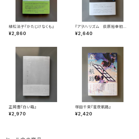
植松法子『かたじけなくも』
『アヲハリズム 荻原裕幸初期
短歌選集』
¥2,860
¥2,640
正岡豊『白い箱』
塚田千束『星夜航路』
¥2,970
¥2,420