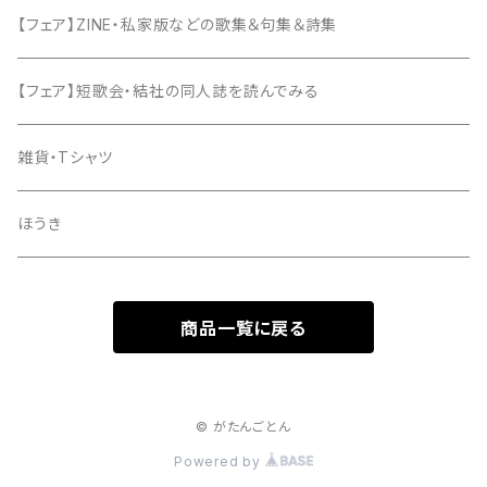
【フェア】ZINE・私家版などの歌集＆句集＆詩集
【フェア】短歌会・結社の同人誌を読んでみる
雑貨・Tシャツ
ほうき
商品一覧に戻る
© がたんごとん
Powered by