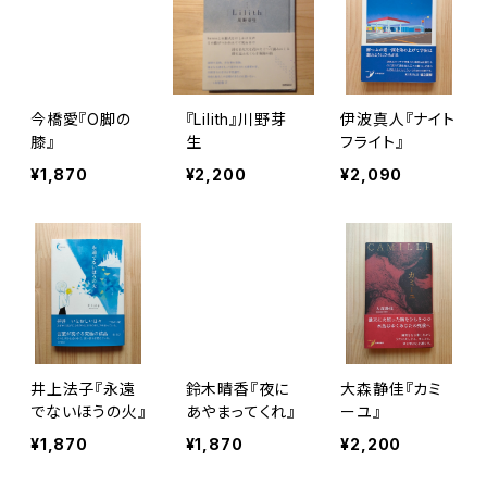
今橋愛『O脚の
『Lilith』川野芽
伊波真人『ナイト
膝』
生
フライト』
¥1,870
¥2,200
¥2,090
井上法子『永遠
鈴木晴香『夜に
大森静佳『カミ
でないほうの火』
あやまってくれ』
ーユ』
¥1,870
¥1,870
¥2,200