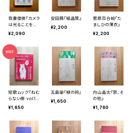
我妻俊樹『カメラ
安田茜『結晶質』
菅原百合絵『た
は光ることをや
ましひの薄衣』
¥2,200
めて触った』
¥2,090
¥2,200
短歌ムック『ねむ
五島諭『緑の祠』
内山晶太『窓、そ
らない樹 vol.1
の他』
¥1,650
0』
¥1,650
¥1,760