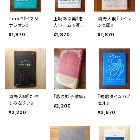
toron*『イマジ
上坂あゆ美『老
岡野大嗣『サイレ
ナシオン』
人ホームで死ぬ
ンと犀』
ほどモテたい』
¥1,870
¥1,870
¥1,870
岡野大嗣『たや
『葛原妙子歌集』
『短歌タイムカプ
すみなさい』
セル』
¥2,200
¥2,200
¥2,670