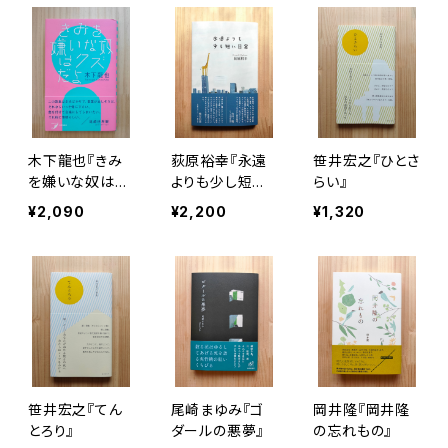
木下龍也『きみ
荻原裕幸『永遠
笹井宏之『ひとさ
を嫌いな奴はク
よりも少し短い
らい』
ズだよ』
日常』
¥2,090
¥2,200
¥1,320
笹井宏之『てん
尾崎まゆみ『ゴ
岡井隆『岡井隆
とろり』
ダールの悪夢』
の忘れもの』