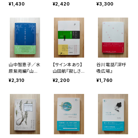
¥1,430
¥2,420
¥3,300
山中智恵子／水
【サイン本あり】
谷川電話『深呼
原紫苑編『山中
山田航『寂しさで
吸広場』
智恵子歌集』
しか殺せない最
¥2,310
¥2,200
¥1,760
強のうさぎ』