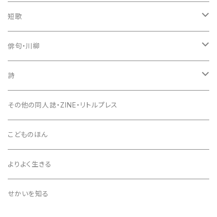
短歌
歌集
俳句・川柳
新鋭短歌シリーズ（書肆侃侃房）
入門書
句集
詩
現代短歌クラシックス（書肆侃侃房）
セレクション俳人
評論・鑑賞
入門書
詩集
その他の同人誌・ZINE・リトルプレス
第一歌集文庫（現代短歌社）
エッセイ
評論・鑑賞
入門書
こどものほん
同人誌・リトルプレス
エッセイ
評論・鑑賞
よりよく生きる
雑誌
同人誌・リトルプレス
エッセイ
せかいを知る