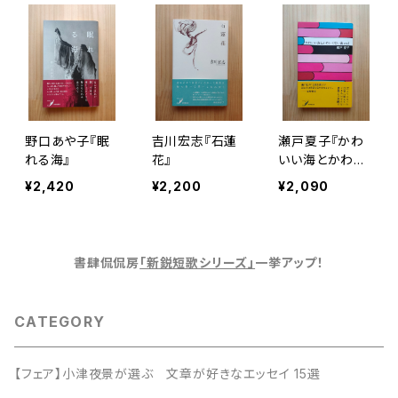
野口あや子『眠
吉川宏志『石蓮
瀬戸夏子『かわ
れる海』
花』
いい海とかわい
くない海 end.』
¥2,420
¥2,200
¥2,090
書肆侃侃房
「新鋭短歌シリーズ」
一挙アップ！
CATEGORY
【フェア】小津夜景が選ぶ 文章が好きなエッセイ 15選