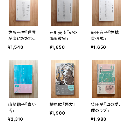
佐藤弓生『世界
石川美南『砂の
飯田有子『林檎
が海におおわれ
降る教室』
貫通式』
るまで』
¥1,540
¥1,650
¥1,650
山崎聡子『青い
榊原紘『悪友』
柴田葵『母の愛、
舌』
僕のラブ』
¥1,980
¥2,310
¥1,980