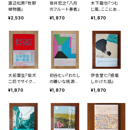
渡辺松男『牧野
笹井宏之『八月
木下龍也『つむ
植物園』
のフルート奏者』
じ風、ここにあり
ます』
¥2,530
¥1,870
¥1,870
大前粟生『柴犬
初谷むい『わたし
伊舎堂仁『感電
二匹でサイクロ
の嫌いな桃源
しかけた話』
ン』
郷』
¥1,870
¥1,870
¥1,870