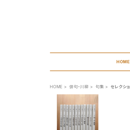
HOM
HOME
俳句・川柳
句集
セレクシ