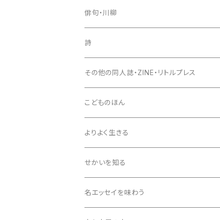
歌集
俳句・川柳
新鋭短歌シリーズ（書肆侃侃房）
入門書
句集
詩
現代短歌クラシックス（書肆侃侃房）
セレクション俳人
評論・鑑賞
入門書
詩集
その他の同人誌・ZINE・リトルプレス
第一歌集文庫（現代短歌社）
エッセイ
評論・鑑賞
入門書
こどものほん
同人誌・リトルプレス
エッセイ
評論・鑑賞
よりよく生きる
雑誌
同人誌・リトルプレス
エッセイ
せかいを知る
同人誌・リトルプレス
名エッセイを味わう