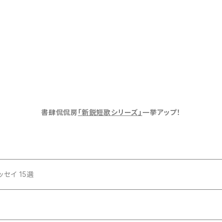
書肆侃侃房
「新鋭短歌シリーズ」
一挙アップ！
セイ 15選