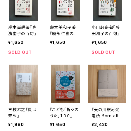
岸本尚毅著『高
藤本美和子著
小川軽舟著『藤
濱虚子の百句』
『綾部仁喜の百
田湘子の百句』
句』
¥1,650
¥1,650
¥1,650
SOLD OUT
SOLD OUT
三枝昂之『夏は
『こども「折々の
『天の川銀河発
来ぬ』
うた」１００』
電所 Born afte
r 1968 現代俳
¥1,980
¥1,650
¥2,420
句ガイドブック』