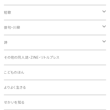
短歌
歌集
俳句・川柳
新鋭短歌シリーズ（書肆侃侃房）
入門書
句集
詩
現代短歌クラシックス（書肆侃侃房）
セレクション俳人
評論・鑑賞
入門書
詩集
その他の同人誌・ZINE・リトルプレス
第一歌集文庫（現代短歌社）
エッセイ
評論・鑑賞
入門書
こどものほん
同人誌・リトルプレス
エッセイ
評論・鑑賞
よりよく生きる
雑誌
同人誌・リトルプレス
エッセイ
せかいを知る