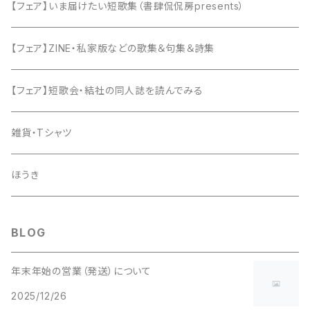
【フェア】いま届けたい短歌集（書肆侃侃房presents）
【フェア】ZINE・私家版などの歌集＆句集＆詩集
【フェア】短歌会・結社の同人誌を読んでみる
雑貨・Tシャツ
ほうき
BLOG
年末年始の営業（発送）について
2025/12/26