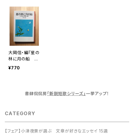
大岡信・編『星の
林に月の船 声
で楽しむ和歌・
¥770
俳句』
書肆侃侃房
「新鋭短歌シリーズ」
一挙アップ！
CATEGORY
【フェア】小津夜景が選ぶ 文章が好きなエッセイ 15選