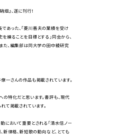
硝烟』、遂に刊行！
であった、「菱川善夫の業績を受け
史を練ることを目標とする」同会から、
(また、編集部は同大学の田中綾研究
井僚一さんの作品も掲載されています。
への特化だと思います。書評も、現代
られて掲載されています。
運動において重要とされる「清水信ノー
判、新律格、新短歌の動向など、とても