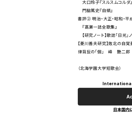
大口玲子『スルスム
門脇篤史『自
書評② 明治・大正・昭和・
『髙瀬一誌全
【研究ノート】歌誌「日光
【菱川善夫研究】敗北の自覚
律背反の「個」 峰 艶二郎
（北海学園大学短歌会）
Internationa
Ad
日本国内