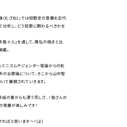
身(むざね)」では短歌史の意義を近代
て分析し、どう短歌に関わるべきかを
新風十人』を通して、篠弘の視点と比
掲載。
ェミニズムやジェンダー理論からの批
夫の女歌論について、そこから山中智
いて展開されていきます。
表紙の書からも漂う芳しさ…！皆さんの
の発展が楽しみです！
ればと思います〜！(よ)