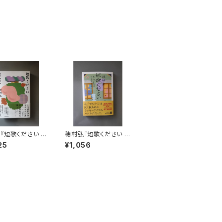
『短歌ください 反
穂村弘『短歌ください 双
して篇』
子でも片方は泣く夜も
25
¥1,056
ある篇』（文庫）