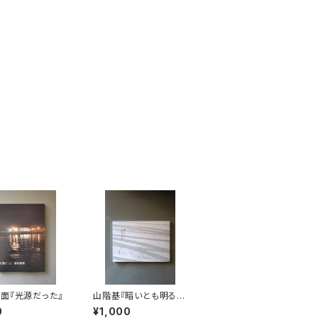
面『光源だった』
山階基『暗いとも明るい
とも』
0
¥1,000