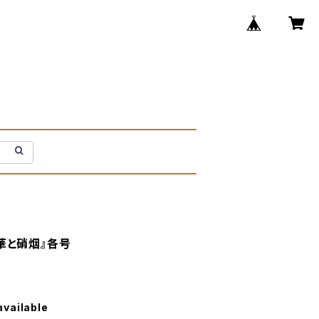
華と硝烟』各号
available