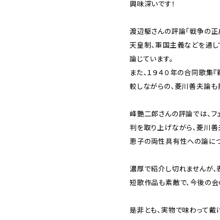
興味深いです！
渡辺駆さんの評論「戦争の正
天皇制、軍国主義などを通し
論じています。
また、１９４０年の合同歌集『
較しながらの、菱川善夫論も
峰艷二郎さんの評論では、フ
判を取り上げながら、菱川善
恵子の両性具有性への論につ
濃厚で紹介し切れませんが、
短歌作品も素敵で、今後の会
是非とも、実物で味わって戴け