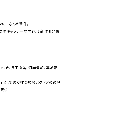
僚一さんの新作。
きのキャッチーな内容）＆新作も発表
むつき、長田直美、河岸景都、高城顔
航
リティとしての女性の短歌とクィアの短歌
の要求