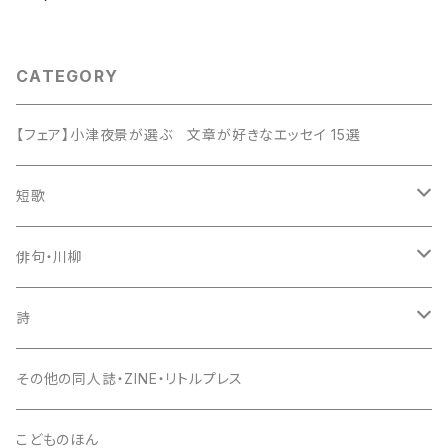
CATEGORY
【フェア】小津夜景が選ぶ 文章が好きなエッセイ 15選
短歌
歌集
俳句・川柳
新鋭短歌シリーズ（書肆侃侃房）
入門書
句集
詩
現代短歌クラシックス（書肆侃侃房）
セレクション俳人
評論・鑑賞
入門書
詩集
その他の同人誌・ZINE・リトルプレス
第一歌集文庫（現代短歌社）
エッセイ
評論・鑑賞
入門書
こどものほん