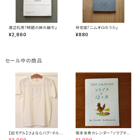
渡辺松男『時間の神の蝸牛』
林宏匡『ニムオロのうた』
¥2,860
¥880
セール中の商品
【旧モデル】さよならバグ・チルド
坂本友希カレンダー「ソラプチの
レン（Tanka T-shirt）
１２ヶ月」
¥2,000
¥1,000