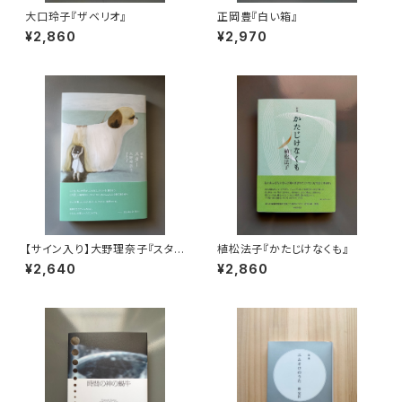
大口玲子『ザベリオ』
正岡豊『白い箱』
¥2,860
¥2,970
【サイン入り】大野理奈子『スタ
植松法子『かたじけなくも』
ー』
¥2,640
¥2,860