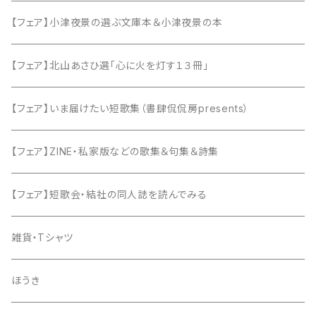
【フェア】小津夜景の選ぶ文庫本＆小津夜景の本
【フェア】北山あさひ選「心に火を灯す１３冊」
【フェア】いま届けたい短歌集（書肆侃侃房presents）
【フェア】ZINE・私家版などの歌集＆句集＆詩集
【フェア】短歌会・結社の同人誌を読んでみる
雑貨・Tシャツ
ほうき