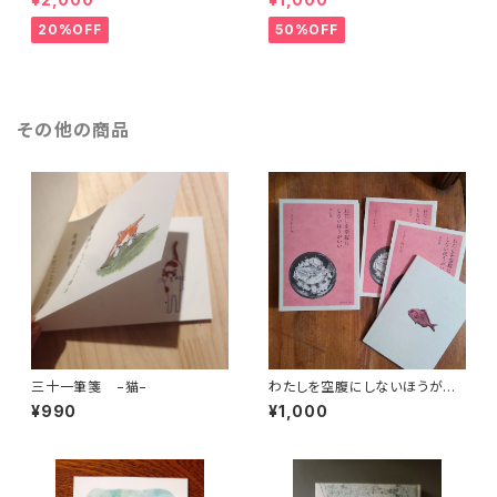
20%OFF
50%OFF
その他の商品
三十一筆箋 −猫−
わたしを空腹にしないほうがい
い 改訂版
¥990
¥1,000