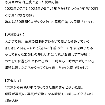
写真家の佐内正史と巡った夏の記憶。
2023年の7月と2024年の8月、2年をかけてつくった短歌102首
と写真42枚を収録。
造本は180度開くコデックス装で、写真が美しく展開されます。
【収録歌より】
人がきて信用金庫の自動ドアひらいて夏がひらめいていく
きらきらと風を車に呼び込んで午前みたいに午後をはじめる
かつてあった出版社の美しい名に会話が混線して花が咲く
声がして水遊びだとわかる声 二時から二時の声がしている
郷愁は遠いところをやってくる未来にちょっと寄り道をして
【著者より】
〈東京から黄色い車でやってきた佐内さんと歩いた夏。
短歌が写真に、写真が短歌になる瞬間をお楽しみください！〉
岡野大嗣