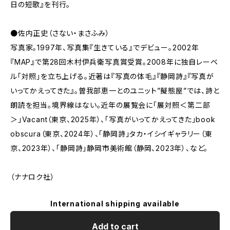
日の短歌』を刊行。
●佐内正史（さない・まさふみ）
写真家。1997年、写真集『生きている』でデビュー。2002年
『MAP』で第28回木村伊兵衛写真賞受賞。2008年に独自レーベ
ル「対照」を立ち上げる。近著は『写真の体毛』『静岡詩』『写真が
いってかえってきた』。曽我部恵一とのユニット”擬態屋”では、詩と
朗読を担当。境界線はない。近年の展覧会に「展対照＜第二部
＞」Vacant（東京、2025年）、「写真がいってかえってきた」book
obscura（東京、2024年）、「静岡詩」タカ・イシイギャラリー（東
京、2023年）、「静岡詩」静岡市美術館（静岡、2023年）、など。
（ナナロク社）
International shipping available
Add to cart