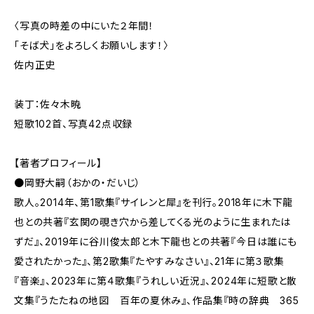
〈写真の時差の中にいた２年間！
「そば犬」をよろしくお願いします！〉
佐内正史
装丁：佐々木暁
短歌102首、写真42点収録
【著者プロフィール】
●岡野大嗣（おかの・だいじ）
歌人。2014年、第1歌集『サイレンと犀』を刊行。2018年に木下龍
也との共著『玄関の覗き穴から差してくる光のように生まれたは
ずだ』、2019年に谷川俊太郎と木下龍也との共著『今日は誰にも
愛されたかった』、第2歌集『たやすみなさい』、21年に第３歌集
『音楽』、2023年に第４歌集『うれしい近況』、2024年に短歌と散
文集『うたたねの地図 百年の夏休み』、作品集『時の辞典 365