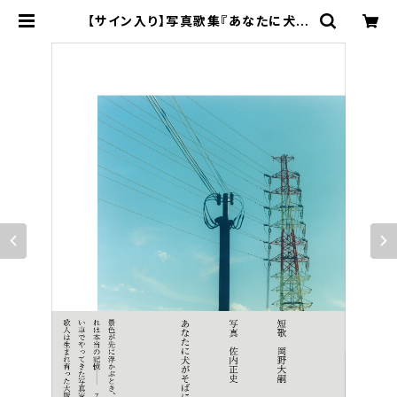
【サイン入り】写真歌集『あなたに犬が
そばにいた夏』 短歌 岡野大嗣 写真
佐内正史 | がたんごとん