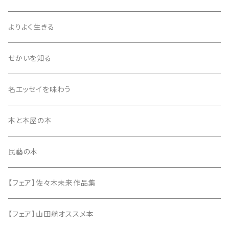
同人誌・リトルプレス
エッセイ
評論・鑑賞
よりよく生きる
雑誌
同人誌・リトルプレス
エッセイ
せかいを知る
同人誌・リトルプレス
名エッセイを味わう
本と本屋の本
民藝の本
【フェア】佐々木未来作品集
【フェア】山田航オススメ本