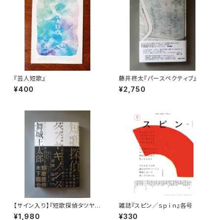
『芸人短歌』
藤井柊太『パースペクティブ』
¥400
¥2,750
【サイン入り】『短歌探偵タツヤキ
雑誌『スピン／ｓｐｉｎ』各号
ノシタ』舞城王太郎
¥1,980
¥330