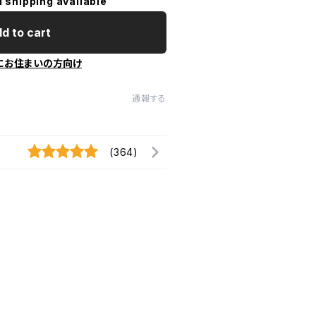
l shipping available
d to cart
にお住まいの方向け
通報する
(364)