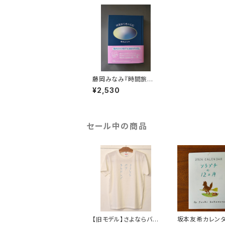
藤岡みなみ『時間旅行
者の日記』
¥2,530
セール中の商品
【旧モデル】さよならバ
坂本友希カレンダ