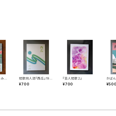
」
角みづ
短歌同人誌『西瓜』19
『芸人短歌２』
かばん（
号〜
12月
¥700
¥700
¥50