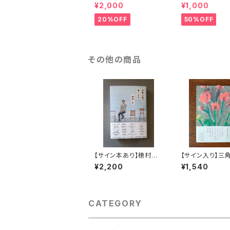
グ・チルドレン（Tanka
ラプチの１２ヶ月
¥2,000
¥1,000
T-shirt）
20%OFF
50%OFF
その他の商品
【サイン本あり】穂村弘
【サイン入り】三
『短歌の話は長くなる』
紀『よいひかり』
¥2,200
¥1,540
CATEGORY