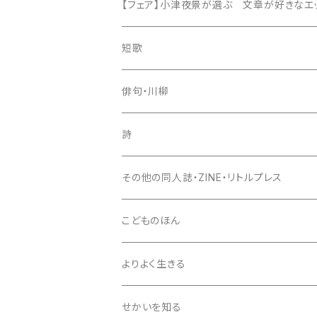
【フェア】小津夜景が選ぶ 文章が好きなエッ
短歌
歌集
俳句・川柳
新鋭短歌シリーズ（書肆侃侃房）
入門書
句集
詩
現代短歌クラシックス（書肆侃侃房）
セレクション俳人
評論・鑑賞
入門書
詩集
その他の同人誌・ZINE・リトルプレス
第一歌集文庫（現代短歌社）
エッセイ
評論・鑑賞
入門書
こどものほん
同人誌・リトルプレス
エッセイ
評論・鑑賞
よりよく生きる
雑誌
同人誌・リトルプレス
エッセイ
せかいを知る