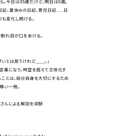
ばら。今日は35歳だけど、明日は5歳。
日記、夏休みの日記、育児日記……日
りも変化し続ける。
の割れ目が口をあける。
深いとは思うけれど＿＿。」
言葉になり、時空を超えて立体化す
ることは、自分自身を大切にするため
尊い一冊。
望さんによる解説を収録