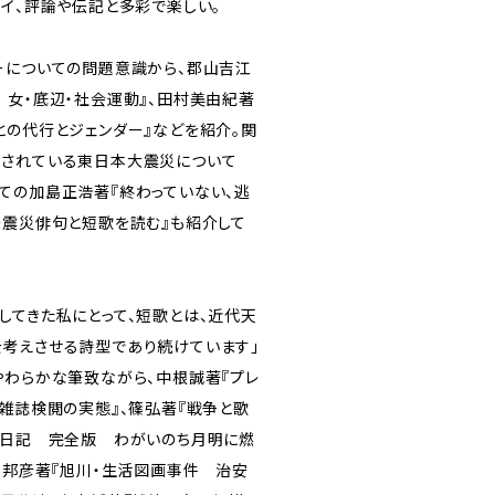
セイ、評論や伝記と多彩で楽しい。
ーについての問題意識から、郡山吉江
 女・底辺・社会運動』、田村美由紀著
との代行とジェンダー』などを紹介。関
念されている東日本大震災について
ての加島正浩著『終わっていない、逃
の震災俳句と短歌を読む』も紹介して
してきた私にとって、短歌とは、近代天
考えさせる詩型であり続けています」
やわらかな筆致ながら、中根誠著『プレ
歌雑誌検閲の実態』、篠弘著『戦争と歌
夫日記 完全版 わがいのち月明に燃
安保邦彦著『旭川・生活図画事件 治安