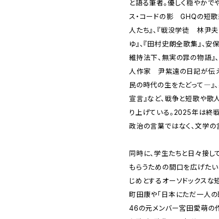
と語る筆者。優しく穏やかで
ス・コードの影 GHQの短
人たち』、『戦没学徒 林尹
ゆ』、『田村史朗全歌集』、
維持法下、無実の罪の物語』
人作家 尹紫遠の日記が伝
民の時代の生をたどって―』、
宣言』など、戦争と短歌や歌
り上げている。2025年は終
政治の言葉ではなく、文学の
同時に、学生たちと日々接し
もらうための間口を広げたい
じめとするオーソドックスな
町田康や「日本にただ一人の
46の元メンバー宮田愛萌の