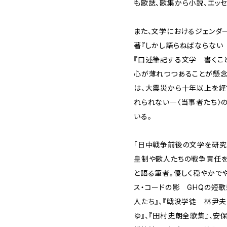
も歌誌、歌集から小説、エッ
また、文学におけるジェンダ
著『しかし語らねばならない
『口述筆記する文学 書くこ
心が薄れつつあることが懸
は、大震災から十年以上を経
れられない―〈当事者たち〉
いる。
「日中戦争前後の文学を研究
皇制や歌人たちの戦争責任を
と語る筆者。優しく穏やかで
ス・コードの影 GHQの短
人たち』、『戦没学徒 林尹
ゆ』、『田村史朗全歌集』、