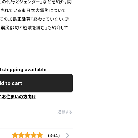
との代行とジェンダー』などを紹介。関
念されている東日本大震災について
ての加島正浩著『終わっていない、逃
の震災俳句と短歌を読む』も紹介して
l shipping available
d to cart
にお住まいの方向け
通報する
(364)