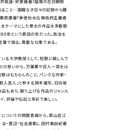
、尹紫遠・宋恵媛著『越境の在日朝鮮
えること―国籍なき日々の記録から難
栗原康著『幸徳秋水伝――無政府主義者
人をテーマにした骨太の作品を多数取
戦80年という節目の年だった。政治を
言葉で語る。貴重な仕事である。
ている大学教授として、短歌に親しんで
との思いから、万葉集や百人一首をは
短歌はもちろんのこと、パンクな作家・
歌人芸人」と称する岡本雄矢、日向坂
作品もあり、取り上げる作品のジャンル
セイ、評論や伝記と多彩で楽しい。
ーについての問題意識から、郡山吉江
 女・底辺・社会運動』、田村美由紀著