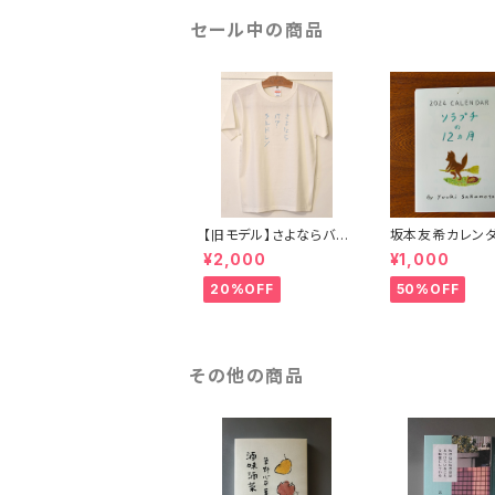
セール中の商品
【旧モデル】さよならバ
坂本友希カレンダ
グ・チルドレン（Tanka
ラプチの１２ヶ月
¥2,000
¥1,000
T-shirt）
20%OFF
50%OFF
その他の商品