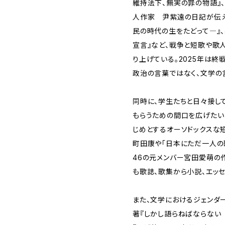
維持法下、無実の罪の物語』
人作家 尹紫遠の日記が伝
民の時代の生をたどって―』、
宣言』など、戦争と短歌や歌
り上げている。2025年は終
政治の言葉ではなく、文学の
同時に、学生たちと日々接し
もらうための間口を広げたい
じめとするオーソドックスな
町田康や「日本にただ一人の
46の元メンバー宮田愛萌の
も歌誌、歌集から小説、エッ
また、文学におけるジェンダ
著『しかし語らねばならない