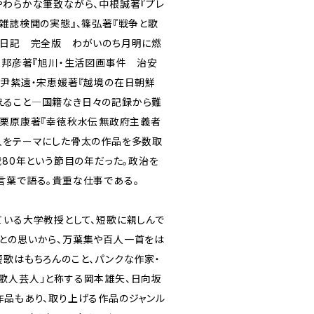
やわらかな筆致ながら、中根誠著『プレ
歌雑誌検閲の実態』、篠弘著『戦争と歌
夫日記 完全版 わがいのち月明に燃
安保邦彦著『旭川・生活図画事件 治安
、尹紫遠・宋恵媛著『越境の在日朝鮮
えること―国籍なき日々の記録から難
栗原康著『幸徳秋水伝――無政府主義者
人をテーマにした骨太の作品を多数取
戦80年という節目の年だった。政治を
言葉で語る。貴重な仕事である。
ている大学教授として、短歌に親しんで
との思いから、万葉集や百人一首をは
短歌はもちろんのこと、パンクな作家・
歌人芸人」と称する岡本雄矢、日向坂
作品もあり、取り上げる作品のジャンル