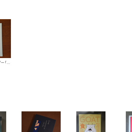
ー「ソ
」