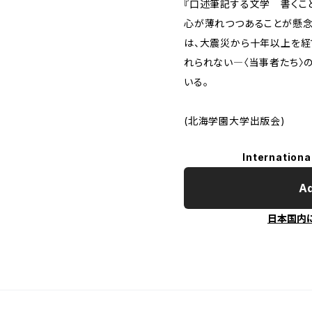
『口述筆記する文学 書くこ
心が薄れつつあることが懸
は、大震災から十年以上を経
れられない―〈当事者たち〉
いる。
(北海学園大学出版会)
Internationa
Ad
日本国内