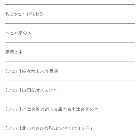
同人誌・リトルプレス
名エッセイを味わう
本と本屋の本
民藝の本
【フェア】佐々木未来作品集
【フェア】山田航オススメ本
【フェア】小津夜景の選ぶ文庫本＆小津夜景の本
【フェア】北山あさひ選「心に火を灯す１３冊」