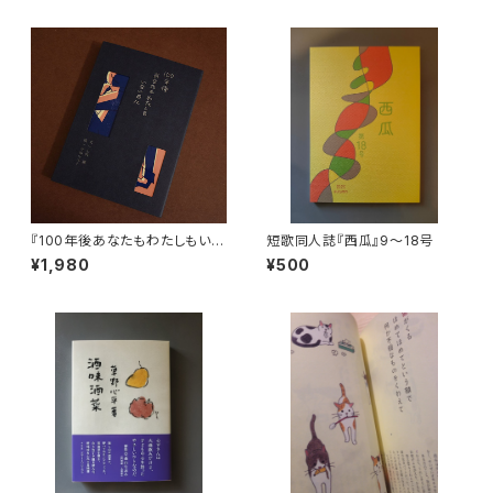
『100年後あなたもわたしもいな
短歌同人誌『西瓜』9〜18号
い日に』
¥1,980
¥500