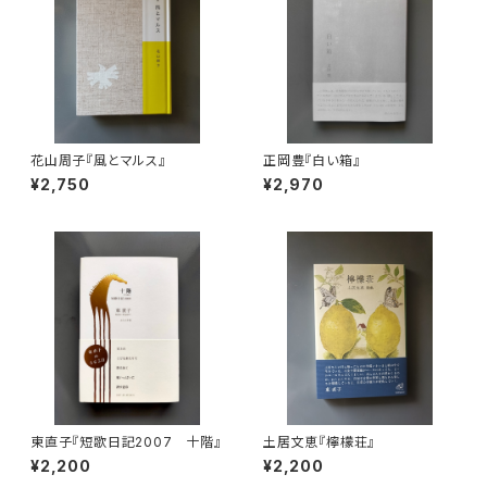
花山周子『風とマルス』
正岡豊『白い箱』
¥2,750
¥2,970
東直子『短歌日記2007 十階』
土居文恵『檸檬荘』
¥2,200
¥2,200