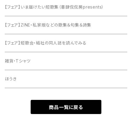
【フェア】いま届けたい短歌集（書肆侃侃房presents）
【フェア】ZINE・私家版などの歌集＆句集＆詩集
【フェア】短歌会・結社の同人誌を読んでみる
雑貨・Tシャツ
ほうき
商品一覧に戻る