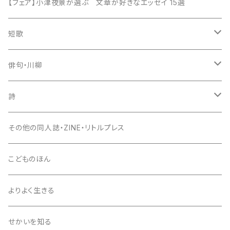
【フェア】小津夜景が選ぶ 文章が好きなエッセイ 15選
短歌
歌集
俳句・川柳
新鋭短歌シリーズ（書肆侃侃房）
入門書
句集
詩
現代短歌クラシックス（書肆侃侃房）
セレクション俳人
評論・鑑賞
入門書
詩集
その他の同人誌・ZINE・リトルプレス
第一歌集文庫（現代短歌社）
エッセイ
評論・鑑賞
入門書
こどものほん
同人誌・リトルプレス
エッセイ
評論・鑑賞
よりよく生きる
雑誌
同人誌・リトルプレス
エッセイ
せかいを知る