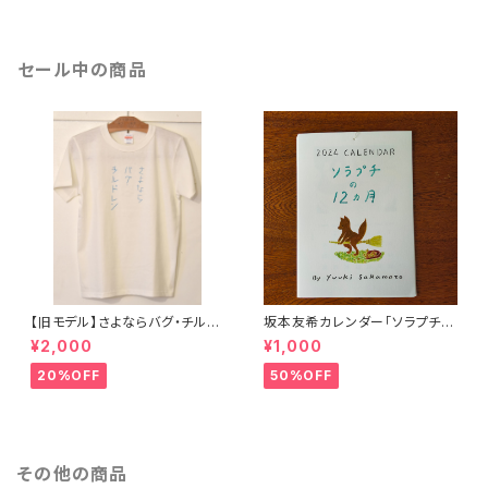
セール中の商品
【旧モデル】さよならバグ・チルド
坂本友希カレンダー「ソラプチの
レン（Tanka T-shirt）
１２ヶ月」
¥2,000
¥1,000
20%OFF
50%OFF
その他の商品