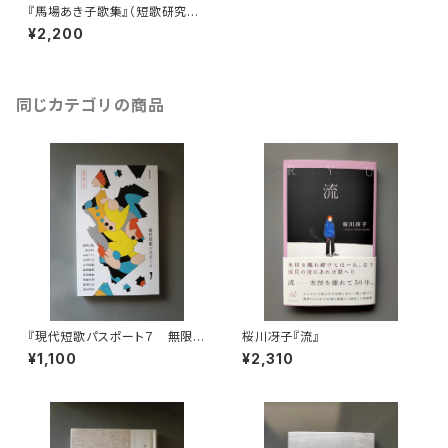
『馬場あき子歌集』（短歌研究文
庫13）
¥2,200
同じカテゴリの商品
『現代短歌パスポート７ 無限っ
桜川冴子『流』
ぽかった号』
¥1,100
¥2,310