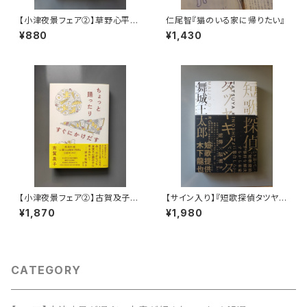
【小津夜景フェア②】草野心平
仁尾智『猫のいる家に帰りたい』
『酒味酒菜』
¥880
¥1,430
【小津夜景フェア②】古賀及子
【サイン入り】『短歌探偵タツヤキ
『ちょっと踊ったりすぐにかけだ
ノシタ』舞城王太郎
¥1,870
¥1,980
す』
CATEGORY